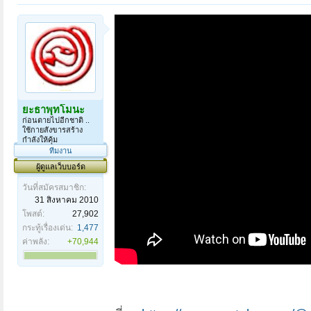
ยะธาพุทโมนะ
ก่อนตายไปอีกชาติ ..
ใช้กายสังขารสร้าง
กำลังให้คุ้ม
ทีมงาน
ผู้ดูแลเว็บบอร์ด
วันที่สมัครสมาชิก:
31 สิงหาคม 2010
โพสต์:
27,902
กระทู้เรื่องเด่น:
1,477
ค่าพลัง:
+70,944