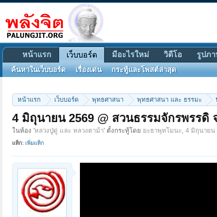
หน้าแรก
มีอะไรใหม่
วิดีโอ
รูปภา
เว็บบอร์ด
ค้นหาในเว็บบอร์ด
เรื่องเด่น
กระทู้และโพสต์ล่าสุด
หน้าแรก
เว็บบอร์ด
พุทธศาสนา
พุทธศาสนา และ ธรรมะ
4 มิถุนายน 2569 @ สวนธรรมจักรพรรดิ 
ในห้อง '
หลวงปู่ดู่ และ หลวงตาม้า
' ตั้งกระทู้โดย
ยะธาพุทโมนะ
,
4 มิถุนายน
แท็ก:
เพิ่มแท็ก