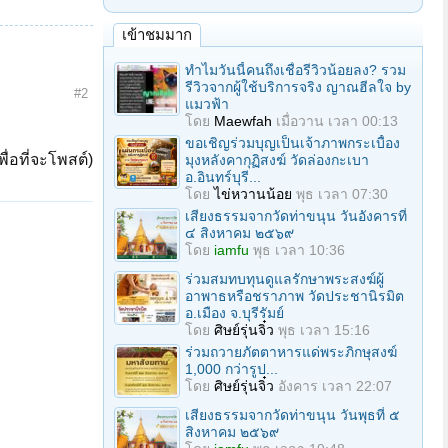
เข้าชมมาก
ทำไมวันนี้คนถึงเชื่อรีวิวน้อยลง? รวม
รีวิวจากผู้ใช้บริการจริง ญาณฮีลใจ by
#2
แมวฟ้า
โดย
Maewfah
เมื่อวาน เวลา 00:13
ขอเชิญร่วมบุญเป็นเจ้าภาพกระเบื้อง
ื่อที่จะโพสต์)
มุงหลังคากุฏิสงฆ์ วัดล่องกะเบา
อ.อินทร์บุรี...
โดย
ไข่หวานน้อย
พุธ เวลา 07:30
เสียงธรรมจากวัดท่าขนุน วันอังคารที่
๔ สิงหาคม ๒๕๖๙
โดย
iamfu
พุธ เวลา 10:36
ร่วมสมทบทุนดูแลรักษาพระสงฆ์ผู้
อาพาธหรือชราภาพ วัดประชานิรมิต
อ.เมือง จ.บุรีรัมย์
โดย
ศิษย์รุ่นจิ๋ว
พุธ เวลา 15:16
ร่วมถวายภัตตาหารแด่พระภิกษุสงฆ์
1,000 กว่ารูป...
โดย
ศิษย์รุ่นจิ๋ว
อังคาร เวลา 22:07
เสียงธรรมจากวัดท่าขนุน วันพุธที่ ๕
สิงหาคม ๒๕๖๙