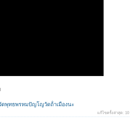
ฯ
ัดพุทธพรหมปัญโญวัดถ้ําเมืองนะ
แก้ไขครั้งล่าสุด:
10