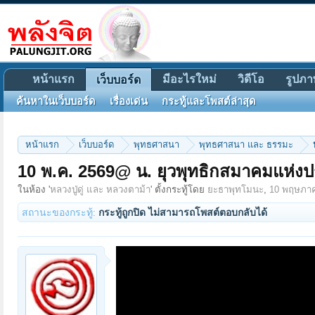
หน้าแรก
มีอะไรใหม่
วิดีโอ
รูปภา
เว็บบอร์ด
ค้นหาในเว็บบอร์ด
เรื่องเด่น
กระทู้และโพสต์ล่าสุด
หน้าแรก
เว็บบอร์ด
พุทธศาสนา
พุทธศาสนา และ ธรรมะ
10 พ.ค. 2569@ น. ยุวพุทธิกสมาคมแห่ง
ในห้อง '
หลวงปู่ดู่ และ หลวงตาม้า
' ตั้งกระทู้โดย
ยะธาพุทโมนะ
,
10 พฤษภา
สถานะของกระทู้:
กระทู้ถูกปิด ไม่สามารถโพสต์ตอบกลับได้