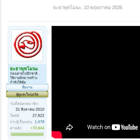
ยะธาพุทโมนะ
,
10 พฤษภาคม 2026
ยะธาพุทโมนะ
ก่อนตายไปอีกชาติ ..
ใช้กายสังขารสร้าง
กำลังให้คุ้ม
ทีมงาน
ผู้ดูแลเว็บบอร์ด
วันที่สมัครสมาชิก:
31 สิงหาคม 2010
โพสต์:
27,922
กระทู้เรื่องเด่น:
1,478
ค่าพลัง:
+70,944