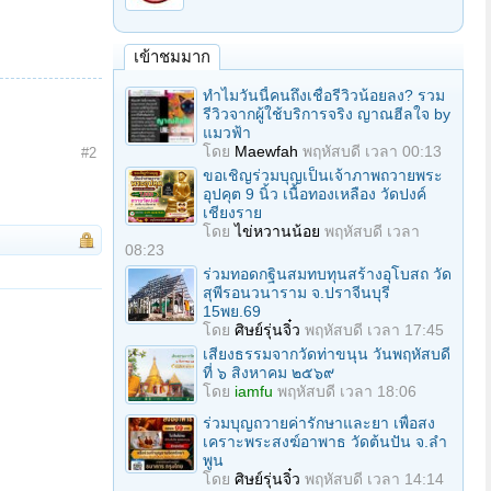
เข้าชมมาก
ทำไมวันนี้คนถึงเชื่อรีวิวน้อยลง? รวม
รีวิวจากผู้ใช้บริการจริง ญาณฮีลใจ by
แมวฟ้า
โดย
Maewfah
พฤหัสบดี เวลา 00:13
#2
ขอเชิญร่วมบุญเป็นเจ้าภาพถวายพระ
อุปคุต 9 นิ้ว เนื้อทองเหลือง วัดปงค์
เชียงราย
โดย
ไข่หวานน้อย
พฤหัสบดี เวลา
08:23
ร่วมทอดกฐินสมทบทุนสร้างอุโบสถ วัด
สุพีรอนวนาราม จ.ปราจีนบุรี
15พย.69
โดย
ศิษย์รุ่นจิ๋ว
พฤหัสบดี เวลา 17:45
เสียงธรรมจากวัดท่าขนุน วันพฤหัสบดี
ที่ ๖ สิงหาคม ๒๕๖๙
โดย
iamfu
พฤหัสบดี เวลา 18:06
ร่วมบุญถวายค่ารักษาและยา เพื่อสง
เคราะพระสงฆ์อาพาธ วัดต้นปัน จ.ลํา
พูน
โดย
ศิษย์รุ่นจิ๋ว
พฤหัสบดี เวลา 14:14