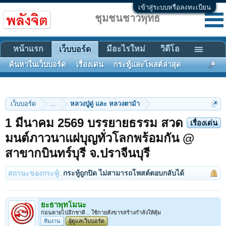
เข้าสู่ระบบหรือลงทะเบียน
ชุมชนชาวพุทธ
หน้าแรก
มีอะไรใหม่
วิดีโอ
เว็บบอร์ด
ค้นหาในเว็บบอร์ด
เรื่องเด่น
กระทู้และโพสต์ล่าสุด
เว็บบอร์ด
...
หลวงปู่ดู่ และ หลวงตาม้า
1 มีนาคม 2569 บรรยายธรรม สวด
เรื่องเด่น
มนต์ภาวนาแผ่บุญทั่วโลกพร้อมกัน @
สาขากบินทร์บุรี จ.ปราจีนบุรี
สถานะของกระทู้:
กระทู้ถูกปิด ไม่สามารถโพสต์ตอบกลับได้
ยะธาพุทโมนะ
ก่อนตายไปอีกชาติ .. ใช้กายสังขารสร้างกำลังให้คุ้ม
ทีมงาน
ผู้ดูแลเว็บบอร์ด