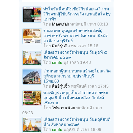
ทำไมวันนี้คนถึงเชื่อรีวิวน้อยลง? รวม
รีวิวจากผู้ใช้บริการจริง ญาณฮีลใจ by
แมวฟ้า
โดย
Maewfah
พฤหัสบดี เวลา 00:13
ร่วมสมทบทุนดูแลรักษาพระสงฆ์ผู้
อาพาธหรือชราภาพ วัดประชานิรมิต
อ.เมือง จ.บุรีรัมย์
โดย
ศิษย์รุ่นจิ๋ว
พุธ เวลา 15:16
เสียงธรรมจากวัดท่าขนุน วันพุธที่ ๕
สิงหาคม ๒๕๖๙
โดย
iamfu
พุธ เวลา 19:48
ร่วมทอดกฐินสมทบทุนสร้างอุโบสถ วัด
สุพีรอนวนาราม จ.ปราจีนบุรี
15พย.69
โดย
ศิษย์รุ่นจิ๋ว
พฤหัสบดี เวลา 17:45
ขอเชิญร่วมบุญเป็นเจ้าภาพถวายพระ
อุปคุต 9 นิ้ว เนื้อทองเหลือง วัดปงค์
เชียงราย
โดย
ไข่หวานน้อย
พฤหัสบดี เวลา
08:23
เสียงธรรมจากวัดท่าขนุน วันพฤหัสบดี
ที่ ๖ สิงหาคม ๒๕๖๙
โดย
iamfu
พฤหัสบดี เวลา 18:06