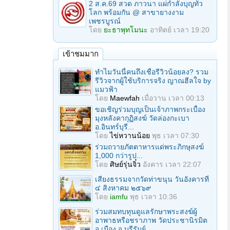
2 ส.ค.69 สวด ภาวนา แผ่กำลังบุญทั่ว
โลก พร้อมกัน @ สาขายางงาม
เพชรบูรณ์
โดย
ยะธาพุทโมนะ
อาทิตย์ เวลา 19:20
เข้าชมมาก
ทำไมวันนี้คนถึงเชื่อรีวิวน้อยลง? รวม
รีวิวจากผู้ใช้บริการจริง ญาณฮีลใจ by
แมวฟ้า
โดย
Maewfah
เมื่อวาน เวลา 00:13
ขอเชิญร่วมบุญเป็นเจ้าภาพกระเบื้อง
มุงหลังคากุฏิสงฆ์ วัดล่องกะเบา
อ.อินทร์บุรี...
โดย
ไข่หวานน้อย
พุธ เวลา 07:30
ร่วมถวายภัตตาหารแด่พระภิกษุสงฆ์
1,000 กว่ารูป...
โดย
ศิษย์รุ่นจิ๋ว
อังคาร เวลา 22:07
เสียงธรรมจากวัดท่าขนุน วันอังคารที่
๔ สิงหาคม ๒๕๖๙
โดย
iamfu
พุธ เวลา 10:36
ร่วมสมทบทุนดูแลรักษาพระสงฆ์ผู้
อาพาธหรือชราภาพ วัดประชานิรมิต
อ.เมือง จ.บุรีรัมย์