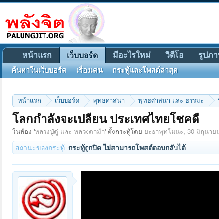
หน้าแรก
มีอะไรใหม่
วิดีโอ
รูปภา
เว็บบอร์ด
ค้นหาในเว็บบอร์ด
เรื่องเด่น
กระทู้และโพสต์ล่าสุด
หน้าแรก
เว็บบอร์ด
พุทธศาสนา
พุทธศาสนา และ ธรรมะ
โลกกำลังจะเปลี่ยน ประเทศไทยโชคดี
ในห้อง '
หลวงปู่ดู่ และ หลวงตาม้า
' ตั้งกระทู้โดย
ยะธาพุทโมนะ
,
30 มิถุนาย
สถานะของกระทู้:
กระทู้ถูกปิด ไม่สามารถโพสต์ตอบกลับได้