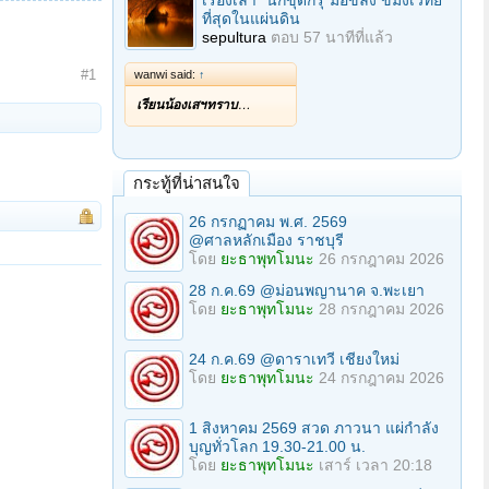
เรื่องเล่า "นักขุดกรุ"มือขลัง ขมังเวทย์
ที่สุดในแผ่นดิน
sepultura
ตอบ
57 นาทีที่แล้ว
#1
wanwi said:
↑
เรียนน้องเสฯทราบ
…
กระทู้ที่น่าสนใจ
26 กรกฏาคม พ.ศ. 2569
@ศาลหลักเมือง ราชบุรี
โดย
ยะธาพุทโมนะ
26 กรกฎาคม 2026
28 ก.ค.69 @ม่อนพญานาค จ.พะเยา
โดย
ยะธาพุทโมนะ
28 กรกฎาคม 2026
24 ก.ค.69 @ดาราเทวี เชียงใหม่
โดย
ยะธาพุทโมนะ
24 กรกฎาคม 2026
1 สิงหาคม 2569 สวด ภาวนา แผ่กำลัง
บุญทั่วโลก 19.30-21.00 น.
โดย
ยะธาพุทโมนะ
เสาร์ เวลา 20:18