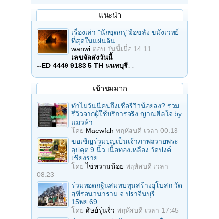
แนะนำ
เรื่องเล่า "นักขุดกรุ"มือขลัง ขมังเวทย์
ที่สุดในแผ่นดิน
wanwi
ตอบ
วันนี้เมื่อ 14:11
เลขจัดส่งวันนี้
--ED 4449 9183 5 TH นนทบุรี
…
เข้าชมมาก
ทำไมวันนี้คนถึงเชื่อรีวิวน้อยลง? รวม
รีวิวจากผู้ใช้บริการจริง ญาณฮีลใจ by
แมวฟ้า
โดย
Maewfah
พฤหัสบดี เวลา 00:13
ขอเชิญร่วมบุญเป็นเจ้าภาพถวายพระ
อุปคุต 9 นิ้ว เนื้อทองเหลือง วัดปงค์
เชียงราย
โดย
ไข่หวานน้อย
พฤหัสบดี เวลา
08:23
ร่วมทอดกฐินสมทบทุนสร้างอุโบสถ วัด
สุพีรอนวนาราม จ.ปราจีนบุรี
15พย.69
โดย
ศิษย์รุ่นจิ๋ว
พฤหัสบดี เวลา 17:45