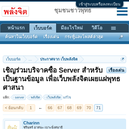
เข้าสู่ระบบหรือลงทะเบียน
ชุมชนชาวพุทธ
หน้าแรก
มีอะไรใหม่
วิดีโอ
เว็บบอร์ด
ค้นหาในเว็บบอร์ด
เรื่องเด่น
กระทู้และโพสต์ล่าสุด
เว็บบอร์ด
...
ประกาศจาก เว็บพลังจิต
เชิญร่วมบริจาคซื้อ Server สำหรับ
เรื่องเด่น
เป็นฐานข้อมูล เพื่อเว็บพลังจิตเผยแผ่พุทธ
< ย้อนกลับ
1
←
66
67
68
69
70
71
ศาสนา
แท็ก:
server
พลังจิต
เว็บพลังจิต
แก้ไข
Charinn
ชรินทร์ อาสนะ เบาะนั่งสมาธิ