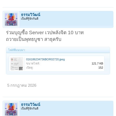
ธรรมวิวัฒน์
เป็นที่รู้จักกันดี
ร่วมบุญซื้อ Server เวปพลังจิต 10 บาท
ถวายเป็นพุทธบูชา สาธุครับ
ไฟล์ที่แนบมา:
016186234736BOR02720.jpeg
ขนาดไฟล์:
121.7 KB
เปิดดู:
152
< ย้อนกลับ
1
←
66
67
68
69
70
71
5 กรกฎาคม 2026
ธรรมวิวัฒน์
เป็นที่รู้จักกันดี