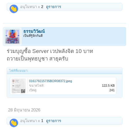
อนุโมทนา x
2
ดูรายการ
ธรรมวิวัฒน์
เป็นที่รู้จักกันดี
ร่วมบุญซื้อ Server เวปพลังจิต 10 บาท
ถวายเป็นพุทธบูชา สาธุครับ
ไฟล์ที่แนบมา:
016179215735BOR08372.jpeg
ขนาดไฟล์:
122.5 KB
เปิดดู:
241
28 มิถุนายน 2026
อนุโมทนา x
1
ดูรายการ