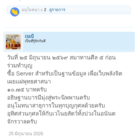
อนุโมทนา x
2
ดูรายการ
เบเบ้
เป็นที่รู้จักกันดี
วันที่ ๒๕ มิถุนายน ๒๕๖๙ สมาทานศีล ๕ ก่อน
ร่วมทำบุญ
ซื้อ Server สำหรับเป็นฐานข้อมูล เพื่อเว็บพลังจิต
เผยแผ่พุทธศาสนา
๑๐.๗๕ บาทครับ
อธิษฐานบารมีมุ่งสู่พระนิพพานครับ
อนุโมทนาสาธุการในทุกบุญกุศลด้วยครับ
อุทิศส่วนกุศลให้กับเวไนยสัตว์ทั้งปวงในอนันต
จักรวาลครับ
25 มิถุนายน 2026