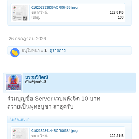
016207233836AOR06438.jpeg
ขนาดไฟล์:
122.8 KB
เปิดดู:
138
26 กรกฎาคม 2026
อนุโมทนา x
1
ดูรายการ
ธรรมวิวัฒน์
เป็นที่รู้จักกันดี
ร่วมบุญซื้อ Server เวปพลังจิต 10 บาท
ถวายเป็นพุทธบูชา สาธุครับ
ไฟล์ที่แนบมา:
016213234144BOR06384.jpeg
ขนาดไฟล์:
122.2 KB