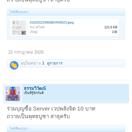
ไฟล์ที่แนบมา:
016203233906BOR00023.jpeg
ขนาดไฟล์:
121.6 KB
เปิดดู:
136
22 กรกฎาคม 2026
อนุโมทนา x
1
ดูรายการ
ธรรมวิวัฒน์
เป็นที่รู้จักกันดี
ร่วมบุญซื้อ Server เวปพลังจิต 10 บาท
ถวายเป็นพุทธบูชา สาธุครับ
ไฟล์ที่แนบมา: