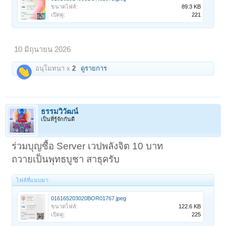
ขนาดไฟล์:
89.3 KB
เปิดดู:
221
10 มิถุนายน 2026
อนุโมทนา x
2
ดูรายการ
ธรรมวิวัฒน์
เป็นที่รู้จักกันดี
ร่วมบุญซื้อ Server เวปพลังจิต 10 บาท
ถวายเป็นพุทธบูชา สาธุครับ
ไฟล์ที่แนบมา:
016165203020BOR01767.jpeg
ขนาดไฟล์:
122.6 KB
เปิดดู:
225