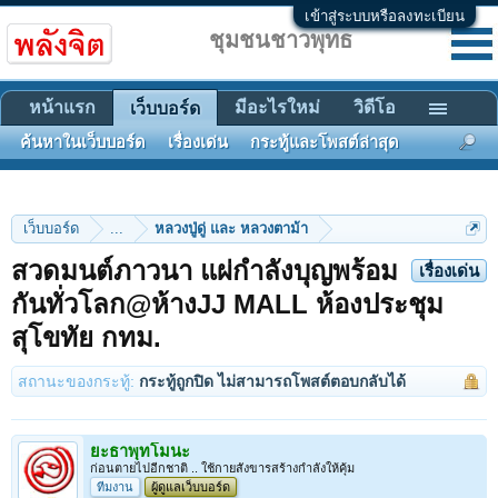
เข้าสู่ระบบหรือลงทะเบียน
ชุมชนชาวพุทธ
หน้าแรก
มีอะไรใหม่
วิดีโอ
เว็บบอร์ด
ค้นหาในเว็บบอร์ด
เรื่องเด่น
กระทู้และโพสต์ล่าสุด
เว็บบอร์ด
...
หลวงปู่ดู่ และ หลวงตาม้า
สวดมนต์ภาวนา แผ่กำลังบุญพร้อม
เรื่องเด่น
กันทั่วโลก@ห้างJJ MALL ห้องประชุม
สุโขทัย กทม.
สถานะของกระทู้:
กระทู้ถูกปิด ไม่สามารถโพสต์ตอบกลับได้
ยะธาพุทโมนะ
ก่อนตายไปอีกชาติ .. ใช้กายสังขารสร้างกำลังให้คุ้ม
ทีมงาน
ผู้ดูแลเว็บบอร์ด