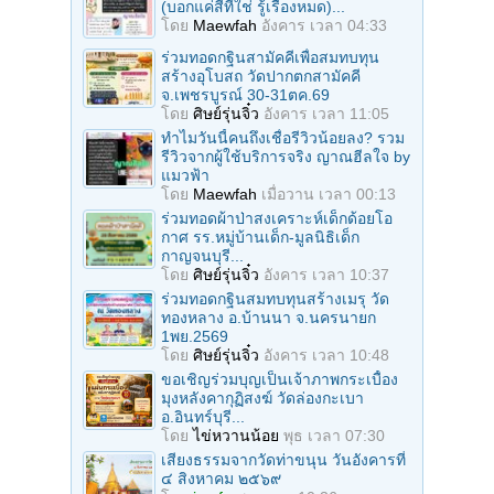
(บอกแค่สีที่ใช่ รู้เรื่องหมด)...
โดย
Maewfah
อังคาร เวลา 04:33
ร่วมทอดกฐินสามัคคีเพื่อสมทบทุน
สร้างอุโบสถ วัดปากตกสามัคคี
จ.เพชรบูรณ์ 30-31ตค.69
โดย
ศิษย์รุ่นจิ๋ว
อังคาร เวลา 11:05
ทำไมวันนี้คนถึงเชื่อรีวิวน้อยลง? รวม
รีวิวจากผู้ใช้บริการจริง ญาณฮีลใจ by
แมวฟ้า
โดย
Maewfah
เมื่อวาน เวลา 00:13
ร่วมทอดผ้าป่าสงเคราะห์เด็กด้อยโอ
กาศ รร.หมู่บ้านเด็ก-มูลนิธิเด็ก
กาญจนบุรี...
โดย
ศิษย์รุ่นจิ๋ว
อังคาร เวลา 10:37
ร่วมทอดกฐินสมทบทุนสร้างเมรุ วัด
ทองหลาง อ.บ้านนา จ.นครนายก
1พย.2569
โดย
ศิษย์รุ่นจิ๋ว
อังคาร เวลา 10:48
ขอเชิญร่วมบุญเป็นเจ้าภาพกระเบื้อง
มุงหลังคากุฏิสงฆ์ วัดล่องกะเบา
อ.อินทร์บุรี...
โดย
ไข่หวานน้อย
พุธ เวลา 07:30
เสียงธรรมจากวัดท่าขนุน วันอังคารที่
๔ สิงหาคม ๒๕๖๙