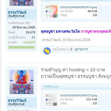
016161014935AOR03574.jpeg
ขนาดไฟล์:
88.8 KB
ธรรมวิวัฒน์
เปิดดู:
236
เป็นที่รู้จักกันดี
วันที่สมัครสมาชิก:
29 สิงหาคม 2006
พุทธบูชา มหาเตชะวันโต
การบูชาพระพุทธเจ้า
โพสต์:
26,679
กระทู้เรื่องเด่น:
82
ธรรมวิวัฒน์
,
10 มิถุนายน 2026
ค่าพลัง:
+115,876
อนุโมทนา x
2
ดูรายการ
ร่วมทำบุญ ค่า hosting = 10 บาท
ถวายเป็นพุทธบูชา ธรรมบูชา สังฆบู
ไฟล์ที่แนบมา:
016165203003AOR04727.jpeg
ขนาดไฟล์:
121.4 KB
ธรรมวิวัฒน์
เปิดดู:
233
เป็นที่รู้จักกันดี