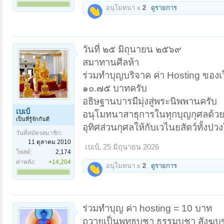
อนุโมทนา x
2
ดูรายการ
วันที่ ๒๕ มิถุนายน ๒๕๖๙
สมาทานศีลห้า
ร่วมทำบุญบริจาค ค่า Hosting ของเว
๑๐.๗๕ บาทครับ
อธิษฐานบารมีมุ่งสู่พระนิพพานครับ
เบเบ้
อนุโมทนาสาธุการในทุกบุญกุศลด้วย
เป็นที่รู้จักกันดี
อุทิศส่วนกุศลให้กับเวไนยสัตว์ทั้งป
วันที่สมัครสมาชิก:
11 ตุลาคม 2010
เบเบ้
,
25 มิถุนายน 2026
โพสต์:
2,174
ค่าพลัง:
+14,204
อนุโมทนา x
2
ดูรายการ
ร่วมทำบุญ ค่า hosting = 10 บาท
ถวายเป็นพุทธบูชา ธรรมบูชา สังฆบู