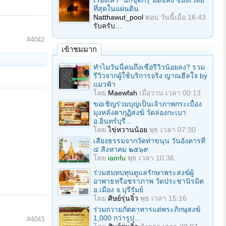
เรื่องเล่า "นักขุดกรุ"มือขลัง ขมังเวทย์
ที่สุดในแผ่นดิน
Natthawut_pool
ตอบ
วันนี้เมื่อ 16:43
รับครับ…
#4042
เข้าชมมาก
ทำไมวันนี้คนถึงเชื่อรีวิวน้อยลง? รวม
รีวิวจากผู้ใช้บริการจริง ญาณฮีลใจ by
แมวฟ้า
โดย
Maewfah
เมื่อวาน เวลา 00:13
ขอเชิญร่วมบุญเป็นเจ้าภาพกระเบื้อง
มุงหลังคากุฏิสงฆ์ วัดล่องกะเบา
อ.อินทร์บุรี...
โดย
ไข่หวานน้อย
พุธ เวลา 07:30
เสียงธรรมจากวัดท่าขนุน วันอังคารที่
๔ สิงหาคม ๒๕๖๙
โดย
iamfu
พุธ เวลา 10:36
ร่วมสมทบทุนดูแลรักษาพระสงฆ์ผู้
อาพาธหรือชราภาพ วัดประชานิรมิต
อ.เมือง จ.บุรีรัมย์
โดย
ศิษย์รุ่นจิ๋ว
พุธ เวลา 15:16
ร่วมถวายภัตตาหารแด่พระภิกษุสงฆ์
1,000 กว่ารูป...
#4043