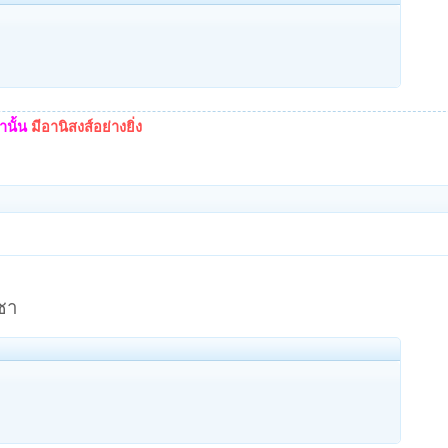
นั้น
มีอานิสงส์อย่างยิ่ง
ชา