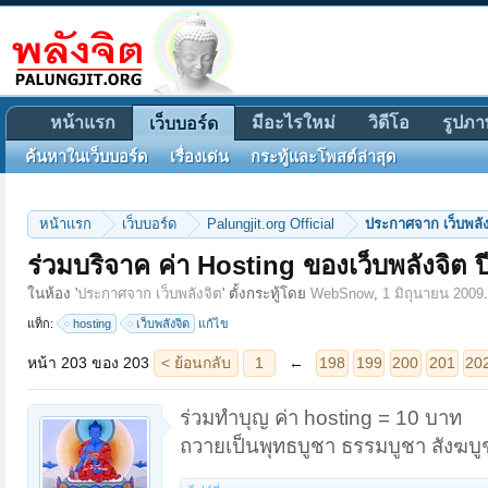
หน้าแรก
มีอะไรใหม่
วิดีโอ
รูปภา
เว็บบอร์ด
ค้นหาในเว็บบอร์ด
เรื่องเด่น
กระทู้และโพสต์ล่าสุด
หน้าแรก
เว็บบอร์ด
Palungjit.org Official
ประกาศจาก เว็บพลัง
ร่วมบริจาค ค่า Hosting ของเว็บพลังจิต ป
หน้า 203 ของ 203
< ย้อนกลับ
1
←
198
199
200
201
202
203
ในห้อง '
ประกาศจาก เว็บพลังจิต
' ตั้งกระทู้โดย
WebSnow
,
1 มิถุนายน 2009
.
แท็ก:
hosting
เว็บพลังจิต
แก้ไข
ร่วมทำบุญ ค่า hosting = 10 บาท
ถวายเป็นพุทธบูชา ธรรมบูชา สังฆบู