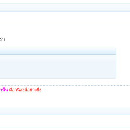
ชา
นั้น
มีอานิสงส์อย่างยิ่ง