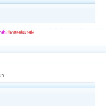
นั้น
มีอานิสงส์อย่างยิ่ง
ชา