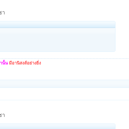
ชา
นั้น
มีอานิสงส์อย่างยิ่ง
ชา