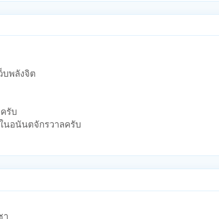
็บพลังจิต
ครับ
วงในอนันตจักรวาลครับ
ชา