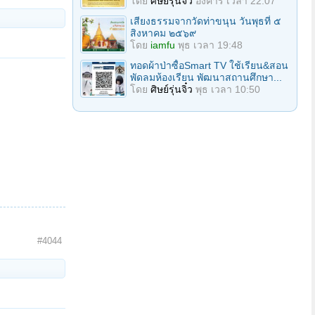
โดย
ศิษย์รุ่นจิ๋ว
อังคาร เวลา 22:07
เสียงธรรมจากวัดท่าขนุน วันพุธที่ ๕
สิงหาคม ๒๕๖๙
โดย
iamfu
พุธ เวลา 19:48
ทอดผ้าป่าซื้อSmart TV ใช้เรียน&สอน
พัดลมห้องเรียน พัฒนาสถานศึกษา...
โดย
ศิษย์รุ่นจิ๋ว
พุธ เวลา 10:50
#4044