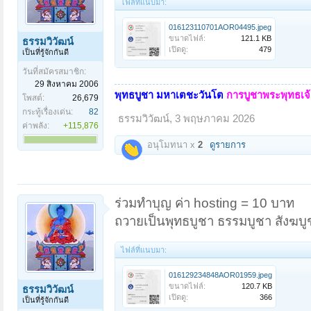
ไฟล์ที่แนบมา:
016123110701AOR04495.jpeg
ขนาดไฟล์:
121.1 KB
ธรรมวิวัฒน์
เปิดดู:
479
เป็นที่รู้จักกันดี
วันที่สมัครสมาชิก:
29 สิงหาคม 2006
พุทธบูชา มหาเตชะวันโต
การบูชาพระพุทธเจ้า
โพสต์:
26,679
กระทู้เรื่องเด่น:
82
ธรรมวิวัฒน์
,
3 พฤษภาคม 2026
ค่าพลัง:
+115,876
อนุโมทนา x
2
ดูรายการ
ร่วมทำบุญ ค่า hosting = 10 บาท
ถวายเป็นพุทธบูชา ธรรมบูชา สังฆบู
ไฟล์ที่แนบมา:
016129234848AOR01959.jpeg
ขนาดไฟล์:
120.7 KB
ธรรมวิวัฒน์
เปิดดู:
366
เป็นที่รู้จักกันดี