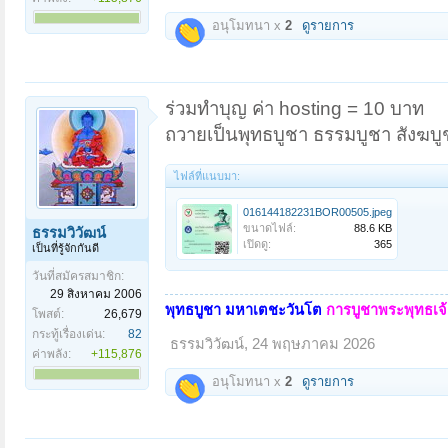
อนุโมทนา x
2
ดูรายการ
ร่วมทำบุญ ค่า hosting = 10 บาท
ถวายเป็นพุทธบูชา ธรรมบูชา สังฆบู
ไฟล์ที่แนบมา:
016144182231BOR00505.jpeg
ขนาดไฟล์:
88.6 KB
ธรรมวิวัฒน์
เปิดดู:
365
เป็นที่รู้จักกันดี
วันที่สมัครสมาชิก:
29 สิงหาคม 2006
พุทธบูชา มหาเตชะวันโต
การบูชาพระพุทธเจ้า
โพสต์:
26,679
กระทู้เรื่องเด่น:
82
ธรรมวิวัฒน์
,
24 พฤษภาคม 2026
ค่าพลัง:
+115,876
อนุโมทนา x
2
ดูรายการ