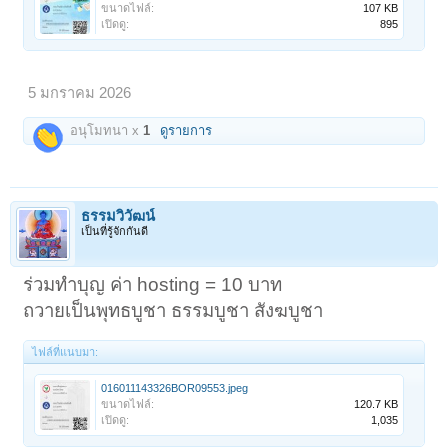
ขนาดไฟล์:
107 KB
เปิดดู:
895
5 มกราคม 2026
อนุโมทนา x
1
ดูรายการ
ธรรมวิวัฒน์
เป็นที่รู้จักกันดี
ร่วมทำบุญ ค่า hosting = 10 บาท
ถวายเป็นพุทธบูชา ธรรมบูชา สังฆบูชา
ไฟล์ที่แนบมา:
016011143326BOR09553.jpeg
ขนาดไฟล์:
120.7 KB
เปิดดู:
1,035