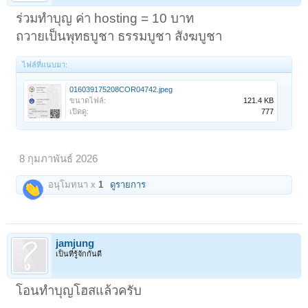
ร่วมทำบุญ ค่า hosting = 10 บาท
ถวายเป็นพุทธบูชา ธรรมบูชา สังฆบูชา
ไฟล์ที่แนบมา:
016039175208COR04742.jpeg
ขนาดไฟล์:
121.4 KB
เปิดดู:
777
8 กุมภาพันธ์ 2026
อนุโมทนา x
1
ดูรายการ
jamjung
เป็นที่รู้จักกันดี
โอนทำบุญโฮสแล้วครับ