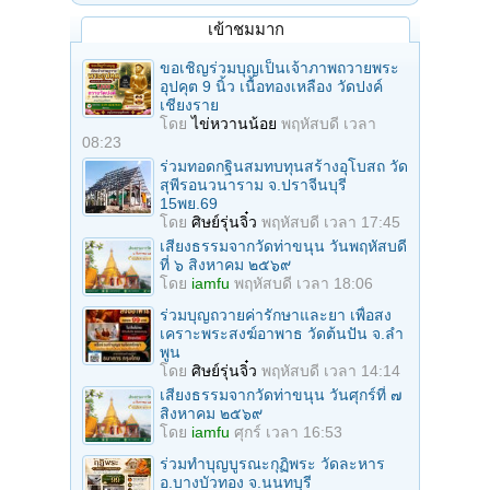
เข้าชมมาก
ขอเชิญร่วมบุญเป็นเจ้าภาพถวายพระ
อุปคุต 9 นิ้ว เนื้อทองเหลือง วัดปงค์
เชียงราย
โดย
ไข่หวานน้อย
พฤหัสบดี เวลา
08:23
ร่วมทอดกฐินสมทบทุนสร้างอุโบสถ วัด
สุพีรอนวนาราม จ.ปราจีนบุรี
15พย.69
โดย
ศิษย์รุ่นจิ๋ว
พฤหัสบดี เวลา 17:45
เสียงธรรมจากวัดท่าขนุน วันพฤหัสบดี
ที่ ๖ สิงหาคม ๒๕๖๙
โดย
iamfu
พฤหัสบดี เวลา 18:06
ร่วมบุญถวายค่ารักษาและยา เพื่อสง
เคราะพระสงฆ์อาพาธ วัดต้นปัน จ.ลํา
พูน
โดย
ศิษย์รุ่นจิ๋ว
พฤหัสบดี เวลา 14:14
เสียงธรรมจากวัดท่าขนุน วันศุกร์ที่ ๗
สิงหาคม ๒๕๖๙
โดย
iamfu
ศุกร์ เวลา 16:53
ร่วมทําบุญบูรณะกุฏิพระ วัดละหาร
อ.บางบัวทอง จ.นนทบุรี