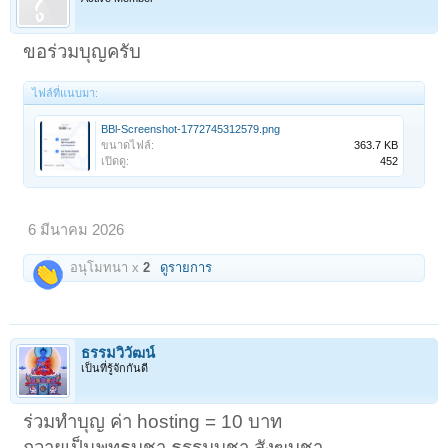
ขอร่วมบุญครับ
ไฟล์ที่แนบมา:
BBl-Screenshot-1772745312579.png
ขนาดไฟล์:
363.7 KB
เปิดดู:
452
6 มีนาคม 2026
อนุโมทนา x
2
ดูรายการ
ธรรมวิวัฒน์
เป็นที่รู้จักกันดี
ร่วมทำบุญ ค่า hosting = 10 บาท
< ย้อนกลับ
1
←
198
199
200
201
202
203
ถัดไป >
ถวายเป็นพุทธบูชา ธรรมบูชา สังฆบูชา