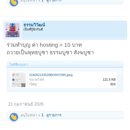
อนุโมทนา x
1
ดูรายการ
ธรรมวิวัฒน์
เป็นที่รู้จักกันดี
ร่วมทำบุญ ค่า hosting = 10 บาท
ถวายเป็นพุทธบูชา ธรรมบูชา สังฆบูชา
ไฟล์ที่แนบมา:
016052193528BOR07085.jpeg
ขนาดไฟล์:
121.5 KB
เปิดดู:
924
21 กุมภาพันธ์ 2026
อนุโมทนา x
1
ดูรายการ