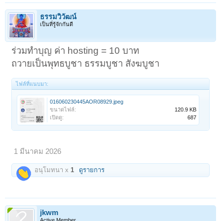
ธรรมวิวัฒน์
เป็นที่รู้จักกันดี
ร่วมทำบุญ ค่า hosting = 10 บาท
ถวายเป็นพุทธบูชา ธรรมบูชา สังฆบูชา
ไฟล์ที่แนบมา:
016060230445AOR08929.jpeg
ขนาดไฟล์:
120.9 KB
เปิดดู:
687
1 มีนาคม 2026
อนุโมทนา x
1
ดูรายการ
jkwm
Active Member