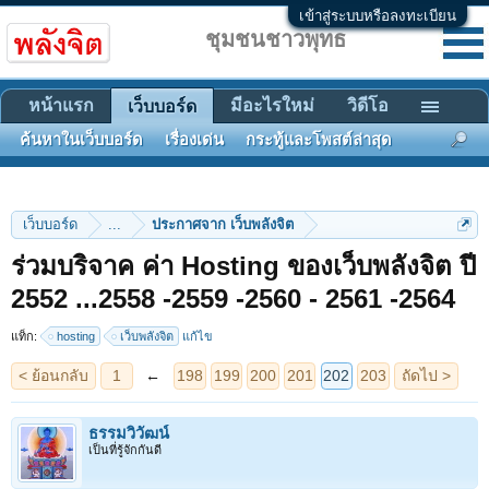
เข้าสู่ระบบหรือลงทะเบียน
ชุมชนชาวพุทธ
หน้าแรก
มีอะไรใหม่
วิดีโอ
เว็บบอร์ด
ค้นหาในเว็บบอร์ด
เรื่องเด่น
กระทู้และโพสต์ล่าสุด
เว็บบอร์ด
...
ประกาศจาก เว็บพลังจิต
ร่วมบริจาค ค่า Hosting ของเว็บพลังจิต ปี
< ย้อนกลับ
1
←
198
199
200
201
202
203
ถัดไป >
2552 ...2558 -2559 -2560 - 2561 -2564
แท็ก:
hosting
เว็บพลังจิต
แก้ไข
ธรรมวิวัฒน์
เป็นที่รู้จักกันดี