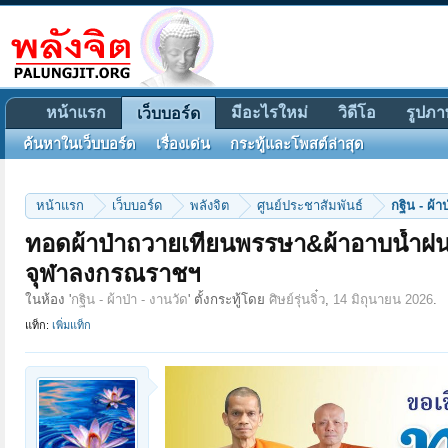
หน้าแรก
มีอะไรใหม่
วิดีโอ
รูปภา
เว็บบอร์ด
ค้นหาในเว็บบอร์ด
เรื่องเด่น
กระทู้และโพสต์ล่าสุด
หน้าแรก
เว็บบอร์ด
พลังจิต
ศูนย์ประชาสัมพันธ์
กฐิน - ผ้า
ทอดผ้าป่าถวายเทียนพรรษา&ผ้าอาบน้ำฝน&
จุฬาลงกรณราชฯ
ในห้อง '
กฐิน - ผ้าป่า - งานวัด
' ตั้งกระทู้โดย
ศิษย์รุ่นจิ๋ว
,
14 มิถุนายน 2026
.
แท็ก:
เพิ่มแท็ก