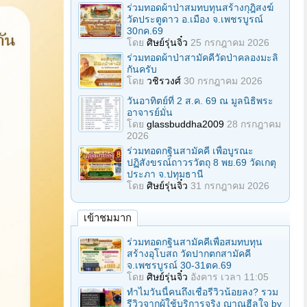
ร่วมทอดผ้าป่าสมทบทุนสร้างกุฎิสงฆ์
วัดประตูดาว อ.เมือง จ.เพชรบูรณ์
30กค.69
โดย
ศิษย์รุ่นจิ๋ว
25 กรกฎาคม 2026
ร่วมทอดผ้าป่าสามัคคีวัดป่าคลองมะลิ
กันครับ
โดย
วชิรวงศ์
30 กรกฎาคม 2026
วันอาทิตย์ที่ 2 ส.ค. 69 ณ มูลนิธิพระ
อาจารย์มั่น
โดย
glassbuddha2009
28 กรกฎาคม
2026
ร่วมทอดกฐินสามัคคี เพื่อบูรณะ
ปฏิสังขรณ์ถาวรวัตถุ 8 พย.69 วัดเกตุ
ประภา จ.ปทุมธานี
โดย
ศิษย์รุ่นจิ๋ว
31 กรกฎาคม 2026
เข้าชมมาก
ร่วมทอดกฐินสามัคคีเพื่อสมทบทุน
สร้างอุโบสถ วัดปากตกสามัคคี
จ.เพชรบูรณ์ 30-31ตค.69
โดย
ศิษย์รุ่นจิ๋ว
อังคาร เวลา 11:05
ทำไมวันนี้คนถึงเชื่อรีวิวน้อยลง? รวม
รีวิวจากผู้ใช้บริการจริง ญาณฮีลใจ by