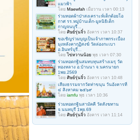
แมวฟ้า
โดย
Maewfah
เมื่อวาน เวลา 00:13
ร่วมทอดผ้าป่าสงเคราะห์เด็กด้อยโอ
กาศ รร.หมู่บ้านเด็ก-มูลนิธิเด็ก
กาญจนบุรี...
โดย
ศิษย์รุ่นจิ๋ว
อังคาร เวลา 10:37
ขอเชิญร่วมบุญเป็นเจ้าภาพกระเบื้อง
มุงหลังคากุฏิสงฆ์ วัดล่องกะเบา
อ.อินทร์บุรี...
โดย
ไข่หวานน้อย
พุธ เวลา 07:30
ร่วมทอดกฐินสมทบทุนสร้างเมรุ วัด
ทองหลาง อ.บ้านนา จ.นครนายก
1พย.2569
โดย
ศิษย์รุ่นจิ๋ว
อังคาร เวลา 10:48
เสียงธรรมจากวัดท่าขนุน วันอังคารที่
๔ สิงหาคม ๒๕๖๙
โดย
iamfu
พุธ เวลา 10:36
ร่วมทอดกฐินสามัคคี วัดสังฆทาน
จ.นนทบุรี 1พย.69
โดย
ศิษย์รุ่นจิ๋ว
อังคาร เวลา 11:14