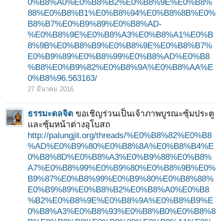
0%B8%A0%E0%B8%B2%E0%B8%9E%E0%B8%
88%E0%B8%B1%E0%B8%94%E0%B8%8B%E0%
B8%B7%E0%B9%89%E0%B8%AD-
%E0%B8%9E%E0%B8%A3%E0%B8%A1%E0%B
8%9B%E0%B8%B9%E0%B8%9E%E0%B8%B7%
E0%B9%89%E0%B8%99%E0%B8%AD%E0%B8
%B8%E0%B9%82%E0%B8%9A%E0%B8%AA%E
0%B8%96.563163/
27 มีนาคม 2016
ธรรมะดลจิต
ขอเชิญร่วนเป็นเจ้าภาพบูรณะซุ้มประตู
และซุ้มหน้าต่างอุโบสถ
http://palungjit.org/threads/%E0%B8%82%E0%B8
%AD%E0%B9%80%E0%B8%8A%E0%B8%B4%E
0%B8%8D%E0%B8%A3%E0%B9%88%E0%B8%
A7%E0%B8%99%E0%B9%80%E0%B8%9B%E0%
B9%87%E0%B8%99%E0%B9%80%E0%B8%88%
E0%B9%89%E0%B8%B2%E0%B8%A0%E0%B8
%B2%E0%B8%9E%E0%B8%9A%E0%B8%B9%E
0%B8%A3%E0%B8%93%E0%B8%B0%E0%B8%8