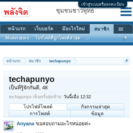
เข้าสู่ระบบหรือลงทะเบียน
ชุมชนชาวพุทธ
หน้าแรก
เว็บบอร์ด
มีอะไรใหม่
สมาชิก
Moderators
โปรไฟล์ที่ถูกโพสต์ล่าสุด
...
หน้าแรก
สมาชิก
techapunyo
techapunyo
เป็นที่รู้จักกันดี
, 48
techapunyo เห็นครั้งสุดท้าย:
วันนี้เมื่อ 12:32
โปรไฟล์โพสต์
กิจกรรมล่าสุด
การโพสต์
ข้อมูล
Anyana
ขอสอบถามอะไรหน่อยค่ะ