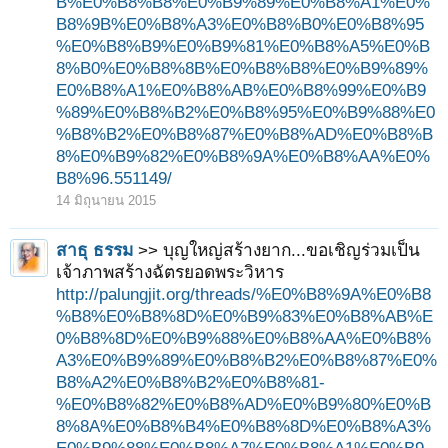
B%E0%B8%B8%E0%B9%89%E0%B8%A1%E0%
B8%9B%E0%B8%A3%E0%B8%B0%E0%B8%95
%E0%B8%B9%E0%B9%81%E0%B8%A5%E0%B
8%B0%E0%B8%8B%E0%B8%B8%E0%B9%89%
E0%B8%A1%E0%B8%AB%E0%B8%99%E0%B9
%89%E0%B8%B2%E0%B8%95%E0%B9%88%E0
%B8%B2%E0%B8%87%E0%B8%AD%E0%B8%B
8%E0%B9%82%E0%B8%9A%E0%B8%AA%E0%
B8%96.551149/
14 มิถุนายน 2015
สาธุ ธรรม
>> บุญใหญ่สร้างยาก...ขอเชิญร่วมเป็น
เจ้าภาพสร้างฉัตรยอดพระวิหาร
http://palungjit.org/threads/%E0%B8%9A%E0%B8
%B8%E0%B8%8D%E0%B9%83%E0%B8%AB%E
0%B8%8D%E0%B9%88%E0%B8%AA%E0%B8%
A3%E0%B9%89%E0%B8%B2%E0%B8%87%E0%
B8%A2%E0%B8%B2%E0%B8%81-
%E0%B8%82%E0%B8%AD%E0%B9%80%E0%B
8%8A%E0%B8%B4%E0%B8%8D%E0%B8%A3%