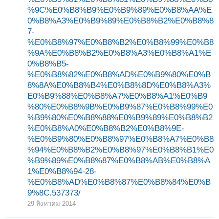
%9C%E0%B8%B9%E0%B9%89%E0%B8%AA%E
0%B8%A3%E0%B9%89%E0%B8%B2%E0%B8%8
7-
%E0%B8%97%E0%B8%B2%E0%B8%99%E0%B8
%9A%E0%B8%B2%E0%B8%A3%E0%B8%A1%E
0%B8%B5-
%E0%B8%82%E0%B8%AD%E0%B9%80%E0%B
8%8A%E0%B8%B4%E0%B8%8D%E0%B8%A3%
E0%B9%88%E0%B8%A7%E0%B8%A1%E0%B9
%80%E0%B8%9B%E0%B9%87%E0%B8%99%E0
%B9%80%E0%B8%88%E0%B9%89%E0%B8%B2
%E0%B8%A0%E0%B8%B2%E0%B8%9E-
%E0%B9%80%E0%B8%97%E0%B8%A7%E0%B8
%94%E0%B8%B2%E0%B8%97%E0%B8%B1%E0
%B9%89%E0%B8%87%E0%B8%AB%E0%B8%A
1%E0%B8%94-28-
%E0%B8%AD%E0%B8%87%E0%B8%84%E0%B
9%8C.537373/
29 สิงหาคม 2014