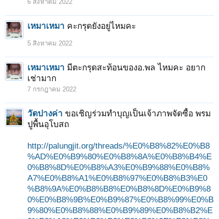
6 สิงหาคม 2022
เหมาเหมา
คะกรุดยังอยู่ไหมคะ
5 สิงหาคม 2022
เหมาเหมา
มีตะกรุดสะท้อนของอ.พล ไหมคะ อยาก
เช่ามาก
7 กรกฎาคม 2022
วัดปางค่า
ขอเชิญร่วมทำบุญเป็นเจ้าภาพจัดซื้อ พรม
ปูพื้นอุโบสถ
http://palungjit.org/threads/%E0%B8%82%E0%B8
%AD%E0%B9%80%E0%B8%8A%E0%B8%B4%E
0%B8%8D%E0%B8%A3%E0%B9%88%E0%B8%
A7%E0%B8%A1%E0%B8%97%E0%B8%B3%E0
%B8%9A%E0%B8%B8%E0%B8%8D%E0%B9%8
0%E0%B8%9B%E0%B9%87%E0%B8%99%E0%B
9%80%E0%B8%88%E0%B9%89%E0%B8%B2%E