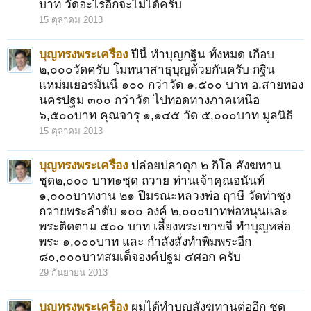
บาท วัดอะไรอีกจะไม่ได้ครับ
15 ตุลาคม 2013
บุญทรงพระเครื่อง
ปีนี้ ทำบุญกฐิน ทั้งหมด เกือบ
๒,๐๐๐วัดครับ โมทนาสาธุบุญด้วยกันครับ กฐิน
แหม่มเยอรมันนี ๑๐๐ กว่าวัด ๑,๕๐๐ บาท อ.สายทอง
นครปฐม ๓๐๐ กว่าวัด ไปทอดทางภาคเหนือ
๖,๕๐๐บาท คุณจารุ ๑,๑๔๕ วัด ๕,๐๐๐บาท มูลนิธิ
15 ตุลาคม 2013
บุญทรงพระเครื่อง
ปล่อยปลาดุก ๒ กิโล สังฆทาน
ชุด๒,๐๐๐ บาท๑ชุด ถวาย ท่านเจ้าคุณอนันท์
๑,๐๐๐บาทงาน ๒๑ ปีมรณะหลวงพ่อ ฤาษี วัดท่าซุง
ถวายพระลำดับ ๑๐๐ องค์ ๒,๐๐๐บาทพ่อหนุนและ
พระติดตาม ๕๐๐ บาท เลี้ยงพระเขาขจี ทำบุญหล่อ
พระ ๑,๐๐๐บาท และ กำลังสั่งทำพิมพระอีก
๘๐,๐๐๐บาทสมเด็จองค์ปฐม ๔ศอก ครับ
29 กันยายน 2013
บุญทรงพระเครื่อง
ผมได้ทำบุญสังฆทานต่ออีก ชุด