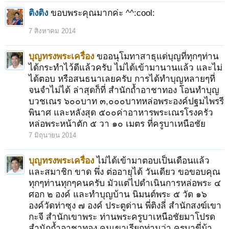
ติงติง
ขอบพระคุณมากค่ะ ^^:cool:
7 สิงหาคม 2014
บุญทรงพระเครื่อง
ขออนุโมทาสาธุแด่บุญที่ทุกๆท่าน
ได้กระทำไว้ดีแล้วครับ ไม่ได้เข้ามานานแล้ว และไม่
ได้ตอบ หรือสนธนาเลยครับ การได้ทำบุญหลายๆที่
จนจำไม่ได้ ล่าสุดก็ที่ สำนักถ้ำอาชาทอง โอนทำบุญ
บวชเณร ๖๐๐บาท ๓,๐๐๐บาทหล่อพระองค์ปฐมไพรรี
พินาศ และหลังสุด ๕๐๐ค่าอาหารพระเณรโรงครัว
หล่อพระหน้าตัก ๕ วา ๑๐ เมตร ที่ครูบาเหนือชัย
7 มิถุนายน 2014
บุญทรงพระเครื่อง
ไม่ได้เข้ามาตอบเป็นเดือนแล้ว
และสมาชิก ขาด พึ่ง ต่ออายุได้ วันเดียว ขอขอบคุณ
ทุกๆท่านทุกๆคนครับ มัวแต่ไปดำเนินการหล่อพระ ๔
ศอก ๒ องค์ และทำบุญบ้าน นิมนต์พระ ๕ วัด ๑๖
องค์วัดท่าซุง ๗ องค์ ประตูด่าน พี่ติงลี่ สำนักสงฆ์เขา
กะจี สำนักเขาพระ ท่านพระครูบาเหนือชัยมาโปรด
สำนักถ้ำอาชาทอง คนเขาเรียกท่านว่า ครูบาขี่ม้า