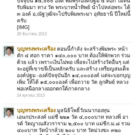
ปัจจุบัน ๑๕,๐๐๐ องค์ พิมพระองค์ปฐม ๔ ศอก ไม่ทัน
รับพิมมา ทาง วัด พระบาทน้ำทิพย์ นำไปหล่อพระ ได้
๓ องค์ อ,ณัฐวุฒิจะไปรับพิมพระมา อุทัยธานี ปีใหม่นี้
ครับ
[IMG]
28 ธันวาคม 2013
บุญทรงพระเครื่อง
ตอนนี้กำลัง จะสร้างพิมพระ หน้า
ตัก ๔ ศอก ราคา ๑๔๐,๐๐๐ บาท ต้องให้พักพวก ร่วม
ด้วย แล้ว เพราะเงินไม่พอ เพื่อจะไปสร้างวัดอื่นๆ แต่
จะอยู่ที่เขาขจีเป็นหลักครับ และสร้าง เหรียญสมเด็จ
องค์ปฐม -องค์ปัจจุบันอีก ๑๔,๐๐๐องค์ แต่จะบอกบุญ
เพิ่ม ให้ได้ ๑๕,๐๐๐องค์ เพื่อถวาย วัด ลูกศิษย์ หลวง
พ่อเหนือกลางออกตกใต้ภาคกลาง
24 ตุลาคม 2013
บุญทรงพระเครื่อง
มูลนิธิโพธิ์วัณนากองทุน
เอนกประสงค์ แม่ชี ๒๒๑ วัด ๔,๐๐๐บาท หลวงพี่ อา
รต์ วัดญาณสังวราราม ๒,๕๐๐ บาท แม่ชีก.ม.๘ รวม
๔๐๐บาท วัดบ้ากล้วย ๒๐๐ บาท วัดม่วงฆะ ๓๒๐