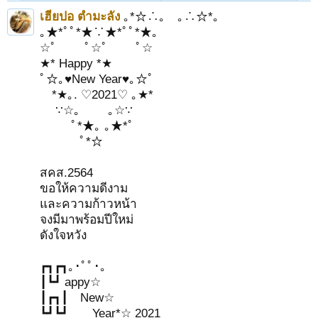
เฮียปอ ตำมะลัง
｡*☆∴｡ ｡∴☆*｡
｡★*ﾟﾟ*★∵★*ﾟﾟ*★｡
☆ﾟ ﾟ☆ﾟ ﾟ☆
★* Happy *★
ﾟ☆｡♥New Year♥｡☆ﾟ
*★｡. ♡2021♡ ｡★*
∵☆｡ ｡☆∵
ﾟ*★｡ ｡★*ﾟ
ﾟ*☆
สคส.2564
ขอให้ความดีงาม
และความก้าวหน้า
จงมีมาพร้อมปีใหม่
ดังใจหวัง
┏┓┏┓｡･ﾟﾟ･｡
┃┗┛ appy☆
┃┏┓┃ New☆
┗┛┗┛ Year*☆ 2021