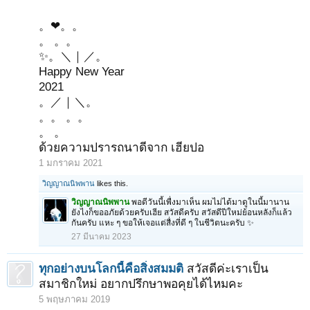
。❤。。
。 。。
✨。＼｜／。
Happy New Year
2021
。／｜＼。
。。 。。
。 。
ด้วยความปรารถนาดีจาก เฮียปอ
1 มกราคม 2021
วิญญาณนิพพาน
likes this.
วิญญาณนิพพาน
พอดีวันนี้เพื่งมาเห็น ผมไม่ได้มาดูในนี้มานาน
ยังไงก็ขออภัยด้วยครับเฮีย สวัสดีครับ สวัสดีปีใหม่ย้อนหลังก็แล้ว
กันครับ แหะ ๆ ขอให้เจอแต่สื่งที่ดี ๆ ในชีวิตนะครับ ✨
27 มีนาคม 2023
ทุกอย่างบนโลกนี้คือสิ่งสมมติ
สวัสดีค่ะเราเป็น
สมาชิกใหม่ อยากปรึกษาพอคุยได้ไหมคะ
5 พฤษภาคม 2019