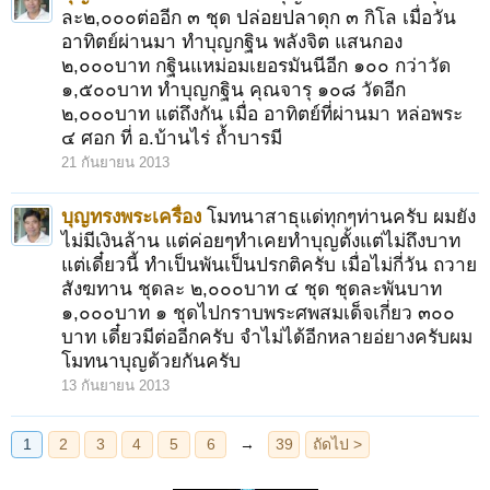
ละ๒,๐๐๐ต่ออีก ๓ ชุด ปล่อยปลาดุก ๓ กิโล เมื่อวัน
อาทิตย์ผ่านมา ทำบุญกฐิน พลังจิต แสนกอง
๒,๐๐๐บาท กฐินแหม่อมเยอรมันนีอีก ๑๐๐ กว่าวัด
๑,๕๐๐บาท ทำบุญกฐิน คุณจารุ ๑๐๘ วัดอีก
๒,๐๐๐บาท แต่ถึงกัน เมื่อ อาทิตย์ที่ผ่านมา หล่อพระ
๔ ศอก ที่ อ.บ้านไร่ ถ้ำบารมี
21 กันยายน 2013
บุญทรงพระเครื่อง
โมทนาสาธุแด่ทุกๆท่านครับ ผมยัง
ไม่มีเงินล้าน แต่ค่อยๆทำเคยทำบุญตั้งแต่ไม่ถึงบาท
แต่เดี๋ยวนี้ ทำเป็นพันเป็นปรกติครับ เมื่อไม่กี่วัน ถวาย
สังฆทาน ชุดละ ๒,๐๐๐บาท ๔ ชุด ชุดละพันบาท
๑,๐๐๐บาท ๑ ชุดไปกราบพระศพสมเด็จเกี่ยว ๓๐๐
บาท เดี๋ยวมีต่ออีกครับ จำไม่ได้อีกหลายอ่ยางครับผม
โมทนาบุญด้วยกันครับ
13 กันยายน 2013