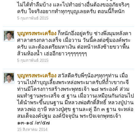
ไม่ได้ทำลืมบ้าง และไปทำอย่างอื่นต้องขออภัยจริงๆ
ครับ ใจจริงอยากทำทุกๆบุญเลยครับ ตอนนี้ก็หนัก
5 กุมภาพันธ์ 2015
บุญทรงพระเครื่อง
ก็หนักอึ่งอยู่ครับ ช่างพึ่งมุมหลังคา
ศาลาตรงกลางเสร็จ เมื่อวาน วันนี้คงต่อซุ้มองค์พระ
ครับ และต้องเตรียมหาเงิน ต่อหน้าหลังซ้ายขวาพื้น
ส้วมห้องน้ำ เฮ่ออีกยาวๆๆๆๆๆๆๆ
5 กุมภาพันธ์ 2015
บุญทรงพระเครื่อง
สวัสดีครับพี่ๆน้องๆทุกๆท่าน เมื่อ
วานไปทำบุญเลี้ยงพระหล่อพระมาครับที่ถ้ำเขากะจี
ท่านมีโครงการสร้างพระพุทธเจ้า ๒๘ พระองค์ ส่วม
ผมทำฐานพระเสร็จ ๕ ฐาน เมื่อวานเหมือนกันก่อนไป
ได้นำพระขึ้นบนฐาน มีหลวงพ่อศักดิ์สิทธิ์ หลวงปู่ปาน
หลวงพ่อ ฤาษี หลวงปู่ศุข ฐานละคู่ อีก ๓ ฐาน จะหล่อ
สมเด็จองค์ปฐม องค์ปัจจุบัน พระปัจเจกพุทธเจ้า
๑๓-๑๔ /๙/๕๗
15 สิงหาคม 2014