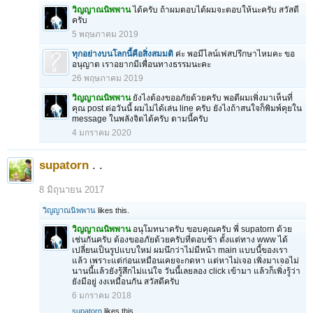
วิญญาณนิพพาน
ได้ครับ ถ้าผมตอบได้ผมจะตอบให้นะครับ สวัสดี
ครับ
5 พฤษภาคม 2019
ทุกอย่างบนโลกนี้คือสิ่งสมมติ
ค่ะ พอมีไลน์เฟสปรึกษาไหมคะ ขอ
อนุญาต เราอยากมีเพื่อนทางธรรมนะคะ
26 พฤษภาคม 2019
วิญญาณนิพพาน
ยังไงต้องขออภัยด้วยครับ พอดีผมเพิ่งมาเห็นที่
คุณ post ต่อวันนี้ ผมไม่ได้เล่น line ครับ ยังไงถ้าสนใจก็พิมพ์คุยใน
message ในพลังจิตได้ครับ ตามนี้ครับ
4 มกราคม 2020
supatorn
. .
8 มิถุนายน 2017
วิญญาณนิพพาน
likes this.
วิญญาณนิพพาน
อนุโมทนาครับ ขอบคุณครับ พี่ supatorn ด้วย
เช่นกันครับ ต้องขออภัยด้วยครับที่ตอบช้า ตั้งแต่ทาง www ได้
เปลี่ยนเป็นรูปแบบใหม่ ผมนึกว่าไม่มีหน้า main แบบนี้ของเรา
แล้ว เพราะแต่ก่อนเหมือนเคยจะกดหา แต่หาไม่เจอ เพิ่งมาเจอไม่
นานนี้แล้วยังรู้สึกไม่แน่ใจ วันนี้เลยลอง click เข้ามา แล้วก็เพิ่งรู้ว่า
ยังมีอยู่ งงเหมือนกัน สวัสดีครับ
6 มกราคม 2018
supatorn
likes this.