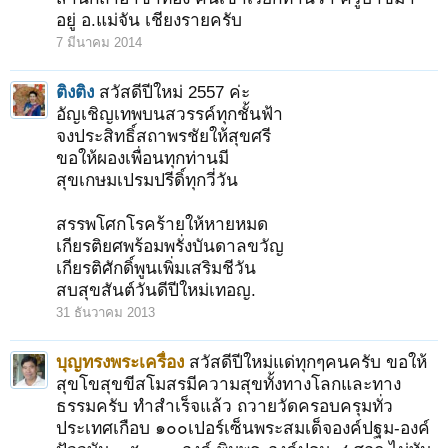
อยู่ อ.แม่จัน เชียงรายครับ
7 มีนาคม 2014
ติงติง
สวัสดีปีใหม่ 2557 ค่ะ
อัญเชิญเทพบนสวรรค์ทุกชั้นฟ้า
จงประสิทธิ์สถาพรชัยให้สุขศรี
ขอให้ผองเพื่อนทุกท่านมี
สุขเกษมเปรมปรีดิ์ทุกวี่วัน
สรรพโศกโรคร้ายให้หายหมด
เกียรติยศพร้อมพรั่งบันดาลขวัญ
เกียรติศักดิ์พูนเพิ่มเสริมชีวัน
สบสุขสันต์วันดีปีใหม่เทอญ.
31 ธันวาคม 2013
1
2
3
4
5
6
→
39
ถัดไป >
บุญทรงพระเครื่อง
สวัสดีปีใหม่แด่ทุกๆคนครับ ขอให้
สุขโขสุขขีสโมสรมีความสุขทั้งทางโลกและทาง
ธรรมครับ ทำสำเร็จแล้ว ถวายวัดครอบครุมทั่ว
ประเทศเกือบ ๑๐๐เปอร์เซ็นพระสมเด็จองค์ปฐม-องค์