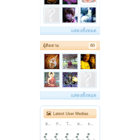
แสดงทั้งหมด
ผู้ติดตาม
80
แสดงทั้งหมด
Latest User Medias
Sarah Hardwig’s Powerful Audition Leaves The Judges INSPIRED! | Auditions | AGT 2026
Pynk Beard Nearly Quit Music... Then He Bet On Himself | Auditions | AGT 2026
ใช้เก้าอี้เพื่อสุขภาพครั้งแรกในชีวิต คุ้มไหม?
ท่าน ว.วชิรเมธี บรรยาย Mother ผู้หญิงที่น่ากอดตลอดกาล
ละครธรรมนำชีวิต | ตอนตุ๊กตาไม้...ของชายชรา
เพลงจีบสาวสไตล์ 90
How to Use After Effects Tricks in CapCut to Hook Your Viewers! (Advanced)
ละครธรรมนำชีวิต | ตอนสำนึกที่ไร้ค่า
ปฏิจจสมุปบาท