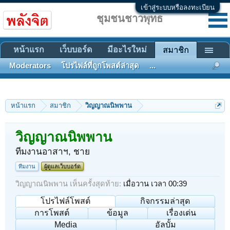
เข้าสู่ระบบหรือลงทะเบียน
ชุมชนชาวพุทธ
หน้าแรก
เว็บบอร์ด
มีอะไรใหม่
สมาชิก
Moderators
โปรไฟล์ที่ถูกโพสต์ล่าสุด
...
หน้าแรก
สมาชิก
วิญญาณนิพพาน
วิญญาณนิพพาน
ทีมงานอาสาฯ
, ชาย
ทีมงาน
ผู้ดูแลเว็บบอร์ด
วิญญาณนิพพาน เห็นครั้งสุดท้าย:
เมื่อวาน เวลา 00:39
โปรไฟล์โพสต์
กิจกรรมล่าสุด
การโพสต์
ข้อมูล
เรื่องเด่น
Media
อัลบั้ม