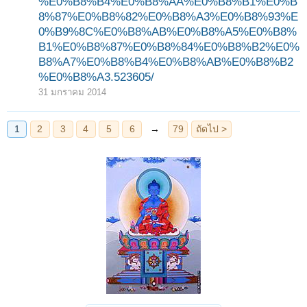
%E0%B8%B4%E0%B8%AA%E0%B8%B1%E0%B
8%87%E0%B8%82%E0%B8%A3%E0%B8%93%E
0%B9%8C%E0%B8%AB%E0%B8%A5%E0%B8%
B1%E0%B8%87%E0%B8%84%E0%B8%B2%E0%
B8%A7%E0%B8%B4%E0%B8%AB%E0%B8%B2
%E0%B8%A3.523605/
31 มกราคม 2014