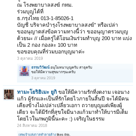
ณ โรงพยาบาลสงฆ์ กทม.
ร่วมบุญได้ที่
ธ.กรุงไทย 013-1-85026-1
บัญชี บริจาคบำรุงโรงพยาบาลสงฆ์" หรือเปล่า
ขออนุญาตส่งข้อความทางนี้ว่า ขออนุญาตรวมบุญ
ด้วยนะ // เมื่อครู่ได้โอนเงินร่วมทำบุญ 200 บาท แบ่ง
เป็น 2 กอง กองละ 100 บาท
ขอขอบคุณที่ร่วมบอกบุญมาค่ะ
3 ตุลาคม 2019
ธรรมวิวัฒน์
อนุโมทนาบุญครับ สาธุครับ
ขอให้มีความสุขมากๆนะครับ
3 ตุลาคม 2019
ทามะโยริฮิเมะ ยูกิ
ขอให้มีความรักที่งดงาม เจอนาง
แก้ว ผู้รักและเป็นที่รักโดยไวภายในสิ้นปี จะได้มีคน
เคียงข้างไม่เปล่าเปลี่ยวเอกา ถวายบุญแต่เพียงผู้
เดียว จะได้มีรักที่สุขใจมีนางแก้วมาทำให้บารมีเต็ม
โดยไวในภพภูมินี้นะคะ :) เจริญในธรรม
24 สิงหาคม 2018
เทพเจ้าแห่งกาลทำลายล้าง
likes this.