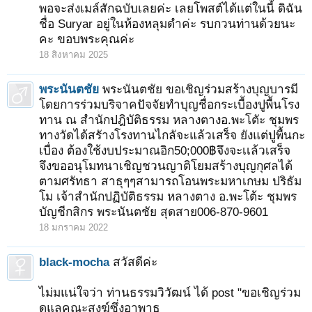
พอจะส่งเมล์สักฉบับเลยค่ะ เลยโพสต์ได้แต่ในนี้ ดิฉัน
ชื่อ Suryar อยู่ในห้องหลุมดำค่ะ รบกวนท่านด้วยนะ
คะ ขอบพระคุณค่ะ
18 สิงหาคม 2025
พระนันตชัย
พระนันตชัย ขอเชิญร่วมสร้างบุญบารมี
โดยการร่วมบริจาคปัจจัยทำบุญชื่อกระเบื้องปูพื้นโรง
ทาน ณ สำนักปฎิบัติธรรม หลางตางอ.พะโตัะ ชุมพร
ทางวัดได้สรัางโรงทานไกลัจะแล้วเสร็จ ยังแต่ปูพื้นกะ
เบื่อง ต้องใช้งบประมาณอิก50;000฿จึงจะเเล้วเสร็จ
จึงขออนุโมทนาเชิญชวนญาติโยมสร้างบุญกุศลได้
ตามศรัทธา สาธุๆๆสามารถโอนพระมหาเกษม ปริธัม
โม เจ้าสำนักปฏิบัติธรรม หลางตาง อ.พะโต้ะ ชุมพร
บัญชีกสิกร พระนันตชัย สุดสาย006-870-9601
18 มกราคม 2022
black-mocha
สวัสดีค่ะ
ไม่มแน่ใจว่า ท่านธรรมวิวัฒน์ ได้ post "ขอเชิญร่วม
ดูแลคณะสงฆ์ซึ่งอาพาธ