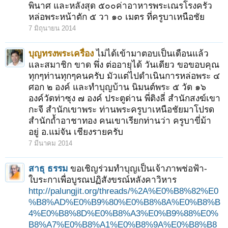
พินาศ และหลังสุด ๕๐๐ค่าอาหารพระเณรโรงครัว
หล่อพระหน้าตัก ๕ วา ๑๐ เมตร ที่ครูบาเหนือชัย
7 มิถุนายน 2014
บุญทรงพระเครื่อง
ไม่ได้เข้ามาตอบเป็นเดือนแล้ว
และสมาชิก ขาด พึ่ง ต่ออายุได้ วันเดียว ขอขอบคุณ
ทุกๆท่านทุกๆคนครับ มัวแต่ไปดำเนินการหล่อพระ ๔
ศอก ๒ องค์ และทำบุญบ้าน นิมนต์พระ ๕ วัด ๑๖
องค์วัดท่าซุง ๗ องค์ ประตูด่าน พี่ติงลี่ สำนักสงฆ์เขา
กะจี สำนักเขาพระ ท่านพระครูบาเหนือชัยมาโปรด
สำนักถ้ำอาชาทอง คนเขาเรียกท่านว่า ครูบาขี่ม้า
อยู่ อ.แม่จัน เชียงรายครับ
7 มีนาคม 2014
สาธุ ธรรม
ขอเชิญร่วมทำบุญเป็นเจ้าภาพช่อฟ้า-
ใบระกาเพื่อบูรณปฏิสังขรณ์หลังคาวิหาร
http://palungjit.org/threads/%2A%E0%B8%82%E0
%B8%AD%E0%B9%80%E0%B8%8A%E0%B8%B
4%E0%B8%8D%E0%B8%A3%E0%B9%88%E0%
B8%A7%E0%B8%A1%E0%B8%9A%E0%B8%B8